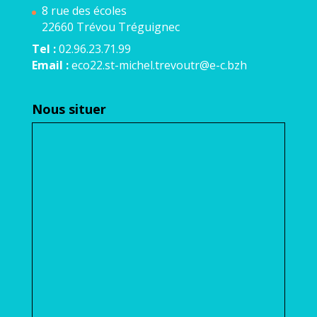
8 rue des écoles
22660 Trévou Tréguignec
Tel :
02.96.23.71.99
Email :
eco22.st-michel.trevoutr@e-c.bzh
Nous situer