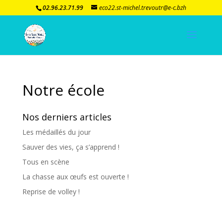
02.96.23.71.99
eco22.st-michel.trevoutr@e-c.bzh
Notre école
Nos derniers articles
Les médaillés du jour
Sauver des vies, ça s’apprend !
Tous en scène
La chasse aux œufs est ouverte !
Reprise de volley !